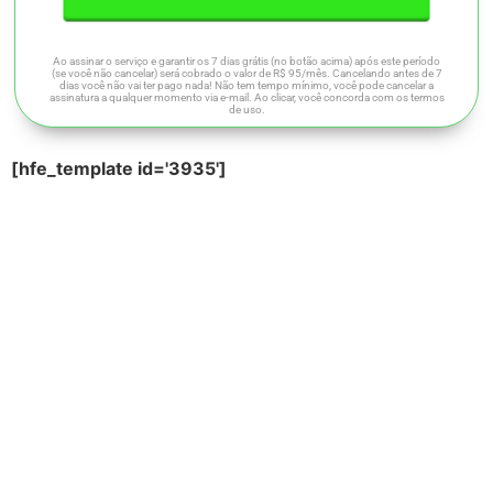
Ao assinar o serviço e garantir os 7 dias grátis (no botão acima) após este período
(se você não cancelar) será cobrado o valor de R$ 95/mês. Cancelando antes de 7
dias você não vai ter pago nada! Não tem tempo mínimo, você pode cancelar a
assinatura a qualquer momento via e-mail. Ao clicar, você concorda com os termos
de uso.
[hfe_template id='3935']