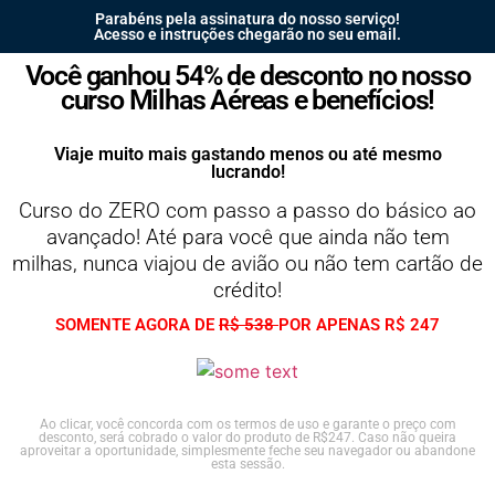
Parabéns pela assinatura do nosso serviço!
Acesso e instruções chegarão no seu email.
Você ganhou 54% de desconto no nosso
curso Milhas Aéreas e benefícios!
Viaje muito mais gastando menos ou até mesmo
lucrando!
Curso do ZERO com passo a passo do básico ao
avançado! Até para você que ainda não tem
milhas, nunca viajou de avião ou não tem cartão de
crédito!
SOMENTE AGORA DE
R$ 538
POR APENAS R$ 247
Ao clicar, você concorda com os termos de uso e garante o preço com
desconto, será cobrado o valor do produto de R$247. Caso não queira
aproveitar a oportunidade, simplesmente feche seu navegador ou abandone
esta sessão.